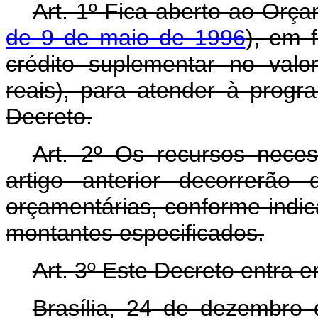
Art. 1º Fica aberto ao Orça
de 9 de maio de 1996
), em 
crédito suplementar no val
reais), para atender à prog
Decreto.
Art. 2º Os recursos nece
artigo anterior decorrerão
orçamentárias, conforme indic
montantes especificados.
Art. 3º Este Decreto entra 
Brasília, 24 de dezembro