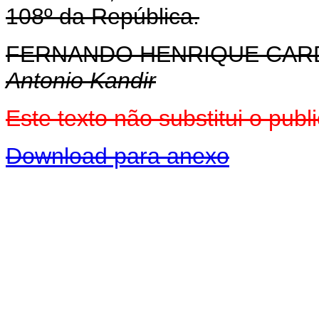
108º da República.
FERNANDO HENRIQUE CA
Antonio Kandir
Este texto não substitui o pu
Download para anexo