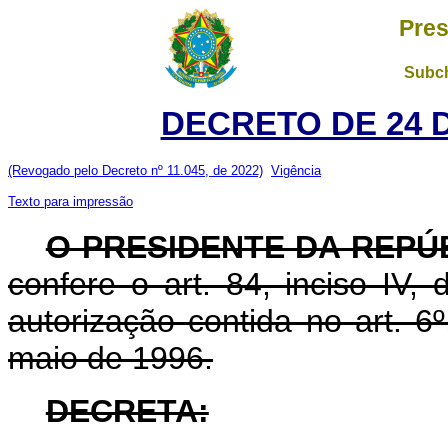
Pres
Subch
DECRETO DE 24 
(Revogado pelo Decreto nº 11.045, de 2022)
Vigência
Texto para impressão
O PRESIDENTE DA REPÚ
confere o art. 84, inciso IV,
autorização contida no art. 6º
maio de 1996.
DECRETA: