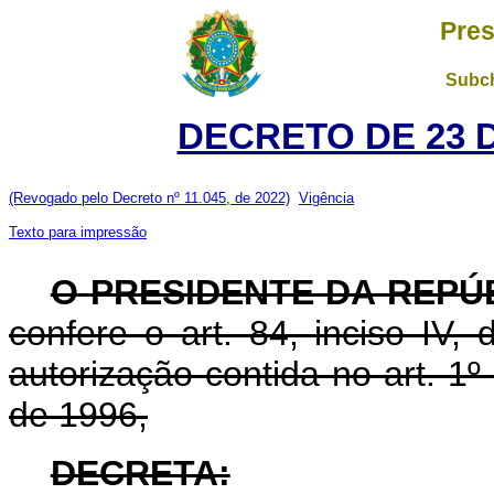
Pres
Subch
DECRETO DE 23 
(Revogado pelo Decreto nº 11.045, de 2022)
Vigência
Texto para impressão
O
PRESIDENTE DA REPÚ
confere o art. 84, inciso IV,
autorização contida no art. 1
de 1996,
DECRETA: