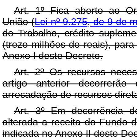
Art. 1º Fica aberto ao O
União (
Lei nº 9.275, de 9 de 
do Trabalho, crédito suplem
(treze milhões de reais), par
Anexo I deste Decreto.
Art. 2º Os recursos nece
artigo anterior decorrerã
arrecadação de recursos dire
Art. 3º Em decorrência do
alterada a receita do Fundo 
indicada no Anexo II deste De