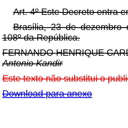
Art. 4º Este Decreto entra 
Brasília, 23 de dezembro
108º da República.
FERNANDO HENRIQUE CA
Antonio Kandir
Este texto não substitui o pu
Download para anexo