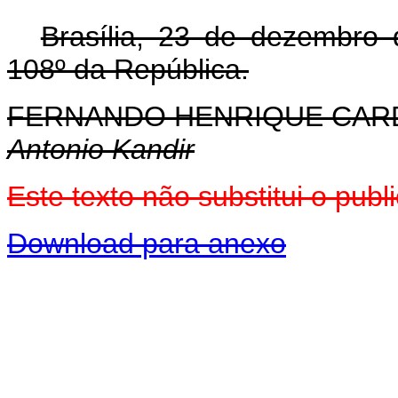
Brasília, 23 de dezembro
108º da República.
FERNANDO HENRIQUE CA
Antonio Kandir
Este texto não substitui o pu
Download para anexo