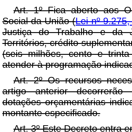
Art. 1º Fica aberto aos 
Social da União (
Lei nº 9.275
Justiça do Trabalho e da J
Territórios, crédito suplement
(seis milhões, cento e trinta
atender à programação indicad
Art. 2º Os recursos nece
artigo anterior decorrerão
dotações orçamentárias indic
montante especificado.
Art. 3º Este Decreto entra 