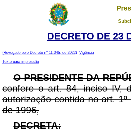
Pres
Subch
DECRETO DE 23 
(Revogado pelo Decreto nº 11.045, de 2022)
Vigência
Texto para impressão
O PRESIDENTE DA REPÚ
confere o art. 84, inciso IV,
autorização contida no art. 1
de 1996,
DECRETA: