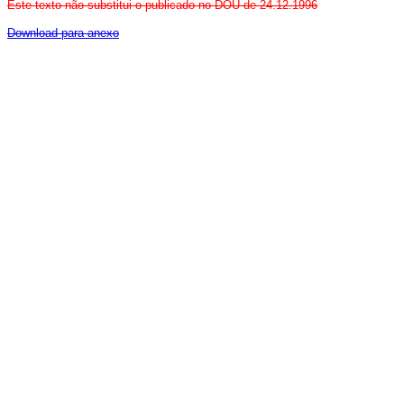
Este texto não substitui o publicado no DOU de 24.12.1996
Download para anexo