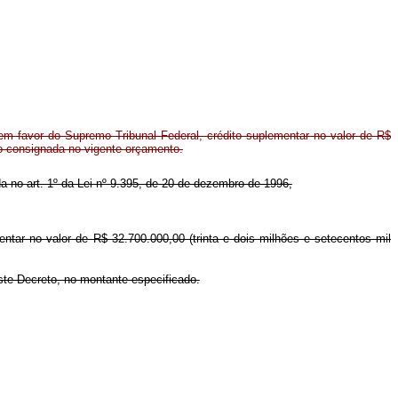
m favor do Supremo Tribunal Federal, crédito suplementar no valor de R$
ão consignada no vigente orçamento.
ida no art. 1º da Lei nº 9.395, de 20 de dezembro de 1996,
entar no valor de R$ 32.700.000,00 (trinta e dois milhões e setecentos mil
ste Decreto, no montante especificado.