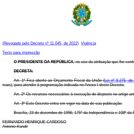
(Revogado pelo Decreto nº 11.045, de 2022)
Vigência
Texto para impressão
O
PRESIDENTE DA REPÚBLICA
, no uso da atribuição que lhe conf
DECRETA:
Art. 1º Fica aberto ao Orçamento Fiscal da União (
Lei nº 9.275, d
reais), para atender à programação indicada no Anexo I deste Decreto.
Art. 2º Os recursos necessários à execução do disposto no artigo an
Art. 3º Este Decreto entra em vigor na data de sua publicação.
Brasília, 23 de dezembro de 1996; 175º da Independência e 108º da 
FERNANDO HENRIQUE CARDOSO
Antonio Kandir