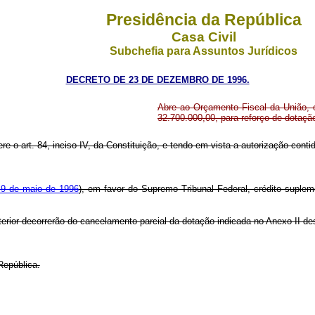
Presidência da República
Casa Civil
Subchefia para Assuntos Jurídicos
DECRETO DE 23 DE DEZEMBRO DE 1996.
Abre ao Orçamento Fiscal da União, e
32.700.000,00, para reforço de dotaç
ere o art. 84, inciso IV, da Constituição, e tendo em vista a autorização cont
e 9 de maio de 1996
), em favor do Supremo Tribunal Federal, crédito suplem
terior decorrerão do cancelamento parcial da dotação indicada no Anexo II de
República.