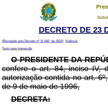
Pres
Subch
DECRETO DE 23 
(Revogado pelo Decreto nº 11.045, de 2022)
Vigência
Texto para impressão
O
PRESIDENTE DA REPÚ
confere o art. 84, inciso IV,
autorização contida no art. 6º, 
de 9 de maio de 1996,
DECRETA: