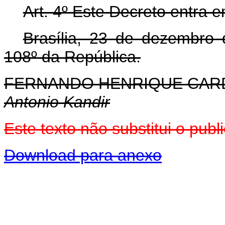
Art. 4º Este Decreto entra 
Brasília, 23 de dezembro
108º da República.
FERNANDO HENRIQUE CA
Antonio Kandir
Este texto não substitui o pu
Download para anexo