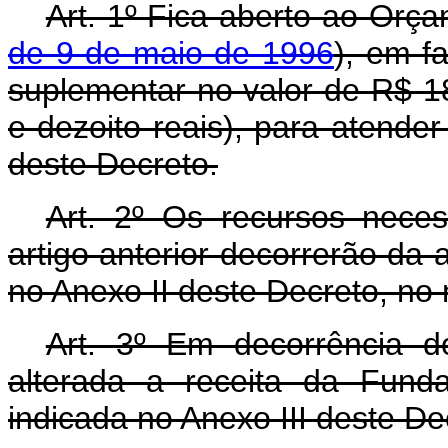
Art. 1º Fica aberto ao Orça
de 9 de maio de 1996
), em fa
suplementar no valor de R$ 18
e dezoito reais), para atende
deste Decreto.
Art. 2º Os recursos nece
artigo anterior decorrerão da 
no Anexo II deste Decreto, no
Art. 3º Em decorrência do
alterada a receita da Fund
indicada no Anexo III deste De