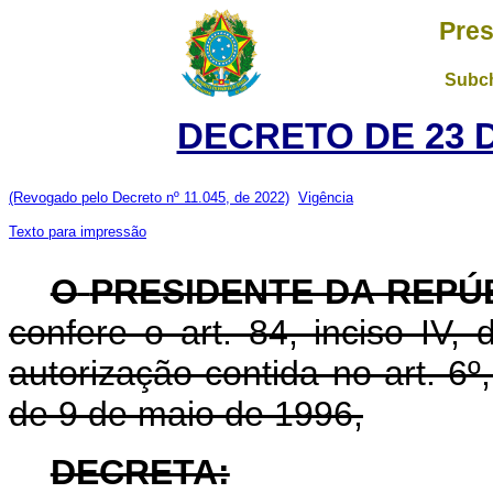
Pres
Subch
DECRETO DE 23 
(Revogado pelo Decreto nº 11.045, de 2022)
Vigência
Texto para impressão
O
PRESIDENTE DA REPÚ
confere o art. 84, inciso IV,
autorização contida no art. 6º, 
de 9 de maio de 1996,
DECRETA: