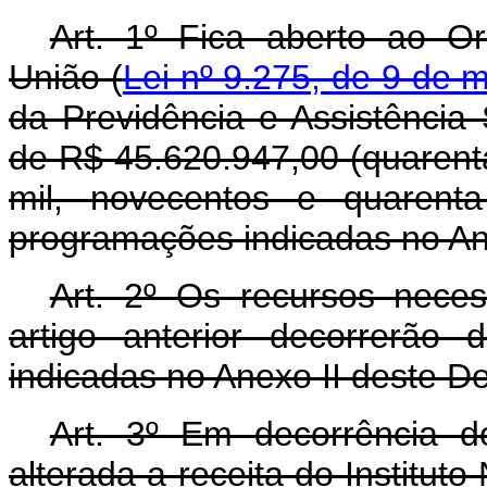
Art. 1º Fica aberto ao O
União (
Lei nº 9.275, de 9 de 
da Previdência e Assistência 
de R$ 45.620.947,00 (quarenta
mil, novecentos e quarenta
programações indicadas no An
Art. 2º Os recursos nece
artigo anterior decorrerão
indicadas no Anexo II deste D
Art. 3º Em decorrência do
alterada a receita do Institut