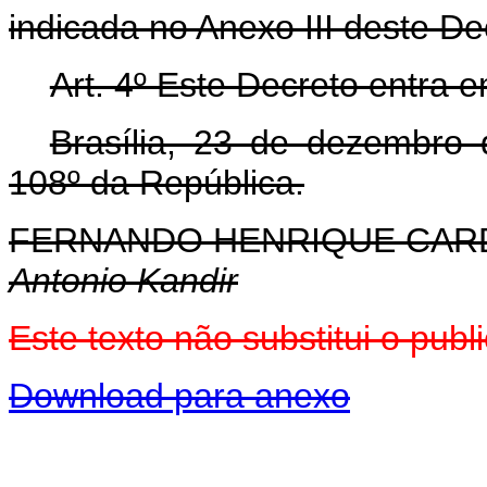
indicada no Anexo III deste De
Art. 4º Este Decreto entra 
Brasília, 23 de dezembro
108º da República.
FERNANDO HENRIQUE CA
Antonio Kandir
Este texto não substitui o pu
Download para anexo