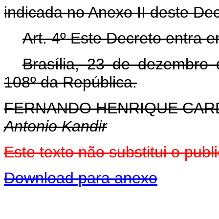
indicada no Anexo II deste De
Art. 4º Este Decreto entra 
Brasília, 23 de dezembro
108º da República.
FERNANDO HENRIQUE CA
Antonio Kandir
Este texto não substitui o pu
Download para anexo