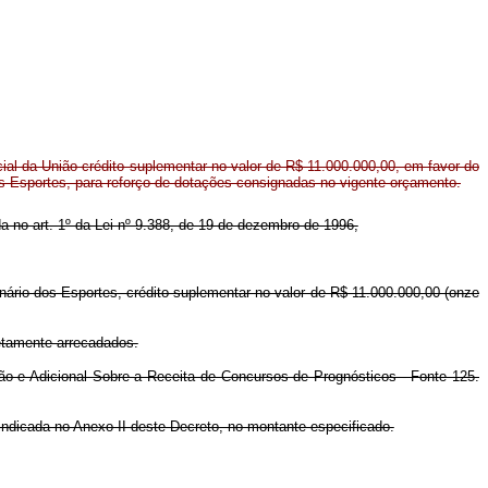
al da União crédito suplementar no valor de R$ 11.000.000,00, em favor do
os Esportes, para reforço de dotações consignadas no vigente orçamento.
ida no art. 1º da Lei nº 9.388, de 19 de dezembro de 1996,
inário dos Esportes, crédito suplementar no valor de R$ 11.000.000,00 (onze
retamente arrecadados.
ção e Adicional Sobre a Receita de Concursos de Prognósticos - Fonte 125.
 indicada no Anexo II deste Decreto, no montante especificado.