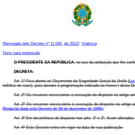
(Revogado pelo Decreto nº 11.045, de 2022)
Vigência
Texto para impressão
O
PRESIDENTE DA REPÚBLICA
, no uso da atribuição que lhe conf
DECRETA:
Art. 1º Fica aberto ao Orçamento da Seguridade Social da União (
Lei
milhões de reais), para atender à programação indicada no Anexo I deste D
Art. 2º Os recursos necessários à execução do disposto no artigo an
Art. 2º Os recursos necessários à execução do disposto no artigo a
(Redação dada pelo Decreto de 30 de dezembro de 1996).
Art. 3º Em decorrência do disposto nos arts. 1º e 2º, ficam alterada
Art. 4º Este Decreto entra em vigor na data de sua publicação.