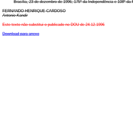
Brasília, 23 de dezembro de 1996; 175º da Independência e 108º da 
FERNANDO HENRIQUE CARDOSO
Antonio Kandir
Este texto não substitui o publicado no DOU de 24.12.1996
Download para anexo