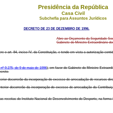
Presidência da República
Casa Civil
Subchefia para Assuntos Jurídicos
DECRETO DE 23 DE DEZEMBRO DE 1996.
Abre ao Orçamento da Seguridade Soci
Gabinete do Ministro Extraordinário d
ere o art. 84, inciso IV, da Constituição, e tendo em vista a autorização cont
 nº 9.275, de 9 de maio de 1996
), em favor do Gabinete do Ministro Extraord
ecreto.
terior decorrerão da incorporação do excesso de arrecadação de recursos di
nterior decorrerão da incorporação do excesso de arrecadação da Contribui
s as receitas do Instituto Nacional de Desenvolvimento do Desporto, na forma