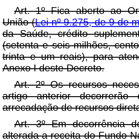
Art. 1º Fica aberto ao O
União (
Lei nº 9.275, de 9 de 
da Saúde, crédito suplemen
(setenta e seis milhões, cento
trinta e um reais), para at
Anexo I deste Decreto.
Art. 2º Os recursos nece
artigo anterior decorrerã
arrecadação de recursos dire
Art. 3º Em decorrência do
alterada a receita do Fundo N