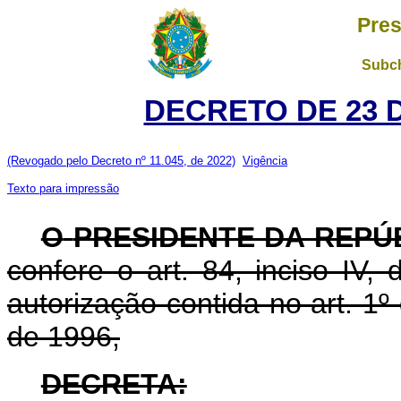
Pres
Subch
DECRETO DE 23 
(Revogado pelo Decreto nº 11.045, de 2022)
Vigência
Texto para impressão
O
PRESIDENTE DA REPÚ
confere o art. 84, inciso IV,
autorização contida no art. 1
de 1996,
DECRETA: