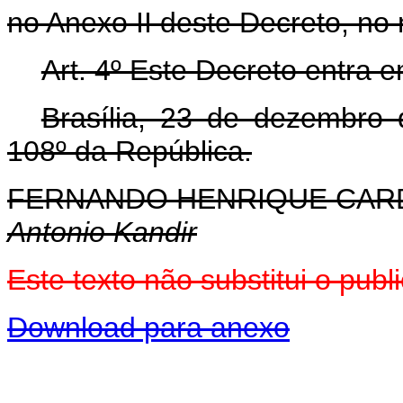
no Anexo II deste Decreto, no
Art. 4º Este Decreto entra 
Brasília, 23 de dezembro
108º da República.
FERNANDO HENRIQUE CA
Antonio Kandir
Este texto não substitui o pu
Download para anexo