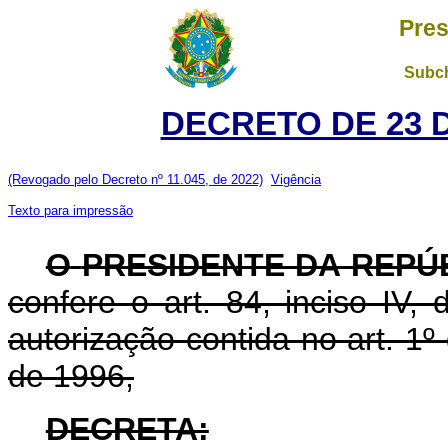
Pres
Subch
DECRETO DE 23 
(Revogado pelo Decreto nº 11.045, de 2022)
Vigência
Texto para impressão
O
PRESIDENTE DA REPÚ
confere o art. 84, inciso IV,
autorização contida no art. 1
de 1996,
DECRETA: