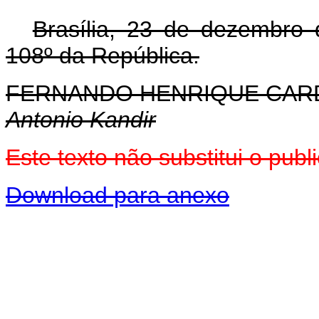
Brasília, 23 de dezembro
108º da República.
FERNANDO HENRIQUE CA
Antonio Kandir
Este texto não substitui o pu
Download para anexo