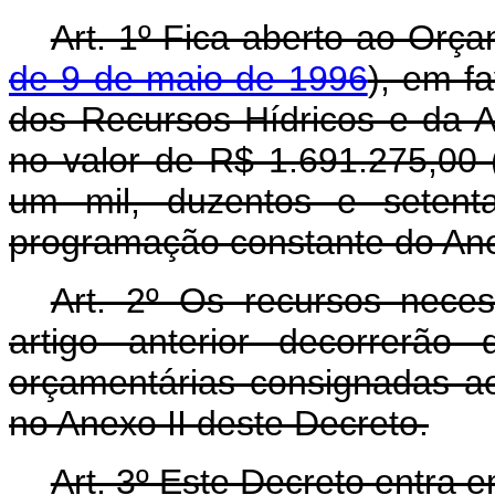
Art. 1º Fica aberto ao Orça
de 9 de maio de 1996
), em f
dos Recursos Hídricos e da A
no valor de R$ 1.691.275,00 
um mil, duzentos e setenta
programação constante do Ane
Art. 2º Os recursos nece
artigo anterior decorrerão
orçamentárias consignadas ao
no Anexo II deste Decreto.
Art. 3º Este Decreto entra 