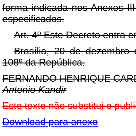
forma indicada nos Anexos II
especificados.
Art. 4º Este Decreto entra 
Brasília, 20 de dezembro
108º da República.
FERNANDO HENRIQUE CA
Antonio Kandir
Este texto não substitui o pu
Download para anexo