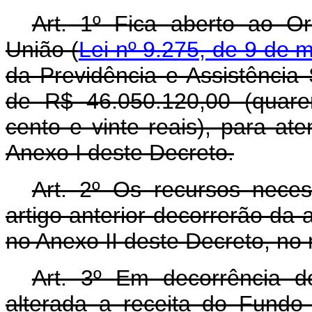
Art. 1º Fica aberto ao O
União (
Lei nº 9.275, de 9 de 
da Previdência e Assistência 
de R$ 46.050.120,00 (quaren
cento e vinte reais), para a
Anexo I deste Decreto.
Art. 2º Os recursos nece
artigo anterior decorrerão da 
no Anexo II deste Decreto, no
Art. 3º Em decorrência do
alterada a receita do Fundo 