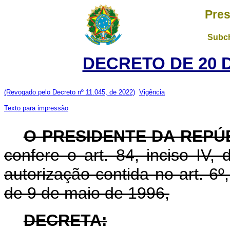
Pres
Subch
DECRETO DE 20 
(Revogado pelo Decreto nº 11.045, de 2022)
Vigência
Texto para impressão
O PRESIDENTE DA REPÚ
confere o art. 84, inciso IV,
autorização contida no art. 6º, 
de 9 de maio de 1996,
DECRETA: