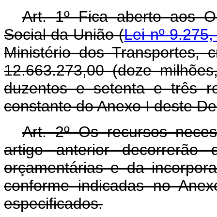
Art. 1º Fica aberto aos 
Social da União (
Lei nº 9.275
Ministério dos Transportes, 
12.663.273,00 (doze milhões,
duzentos e setenta e três r
constante do Anexo I deste De
Art. 2º Os recursos nece
artigo anterior decorrerão
orçamentárias e da incorpora
conforme indicadas no Anex
especificados.