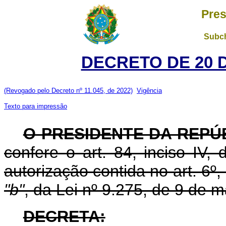
Pres
Subch
DECRETO DE 20 
(Revogado pelo Decreto nº 11.045, de 2022)
Vigência
Texto para impressão
O PRESIDENTE DA REPÚ
confere o art. 84, inciso IV,
autorização contida no art. 6º, i
"b"
, da Lei nº 9.275, de 9 de 
DECRETA: