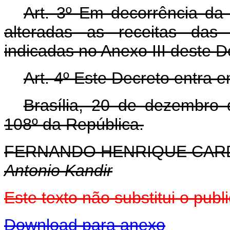
Art. 3º Em decorrência da 
alteradas as receitas das 
indicadas no Anexo III deste D
Art. 4º Este Decreto entra 
Brasília, 20 de dezembro
108º da República.
FERNANDO HENRIQUE CA
Antonio Kandir
Este texto não substitui o pu
Download para anexo