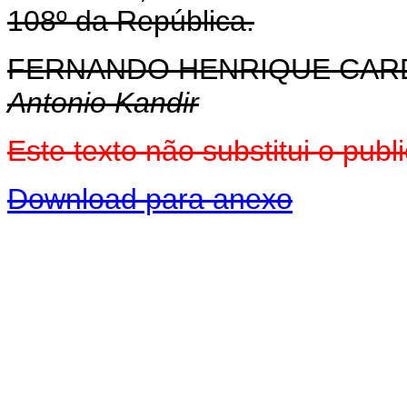
108º da República.
FERNANDO HENRIQUE CA
Antonio Kandir
Este texto não substitui o pu
Download para anexo