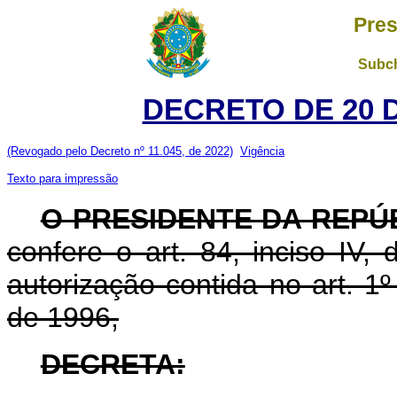
Pres
Subch
DECRETO DE 20 
(Revogado pelo Decreto nº 11.045, de 2022)
Vigência
Texto para impressão
O PRESIDENTE DA REPÚ
confere o art. 84, inciso IV,
autorização contida no art. 1
de 1996,
DECRETA: