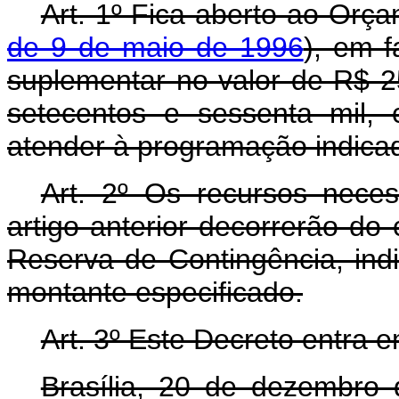
Art. 1º Fica aberto ao Orça
de 9 de maio de 1996
), em f
suplementar no valor de R$ 25
setecentos e sessenta mil, 
atender à programação indicad
Art. 2º Os recursos nece
artigo anterior decorrerão do
Reserva de Contingência, ind
montante especificado.
Art. 3º Este Decreto entra 
Brasília, 20 de dezembro