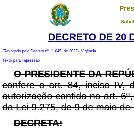
Pres
Subch
DECRETO DE 20 
(Revogado pelo Decreto nº 11.045, de 2022)
Vigência
Texto para impressão
O PRESIDENTE DA REPÚ
confere o art. 84, inciso IV,
autorização contida no art. 6º, 
da Lei 9.275, de 9 de maio de
DECRETA: