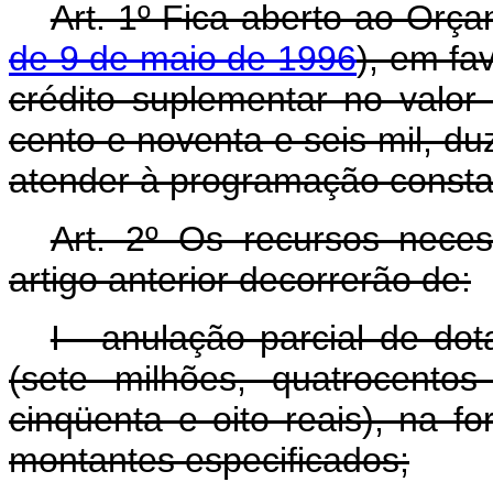
Art. 1º Fica aberto ao Orça
de 9 de maio de 1996
), em fa
crédito suplementar no valor
cento e noventa e seis mil, du
atender à programação consta
Art. 2º Os recursos nece
artigo anterior decorrerão de:
I - anulação parcial de do
(sete milhões, quatrocento
cinqüenta e oito reais), na f
montantes especificados;