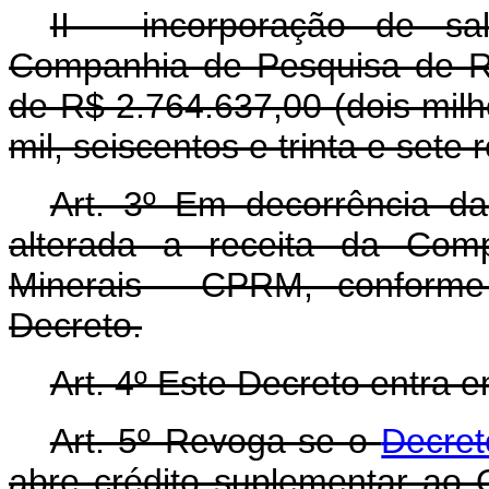
II - incorporação de sa
Companhia de Pesquisa de R
de R$ 2.764.637,00 (dois milh
mil, seiscentos e trinta e sete r
Art. 3º Em decorrência da 
alterada a receita da Com
Minerais - CPRM, conforme
Decreto.
Art. 4º Este Decreto entra 
Art. 5º Revoga-se o
Decre
abre crédito suplementar ao 