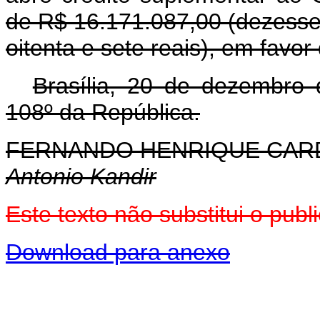
de R$ 16.171.087,00 (dezessei
oitenta e sete reais), em favor
Brasília, 20 de dezembro
108º da República.
FERNANDO HENRIQUE CA
Antonio Kandir
Este texto não substitui o pu
Download para anexo