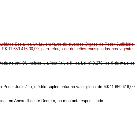
ridade Social da União, em favor de diversos Órgãos do Poder Judiciário,
de R$ 11.659.416,00,00, para reforço de dotações consignadas nos vigentes
ida no art. 6º, incisos I, alínea
"a"
, e II, da Lei nº 9.275, de 9 de maio de
o Poder Judiciário, crédito suplementar no valor global de R$ 11.659.416,00
cadas no Anexo II deste Decreto, no montante especificado.