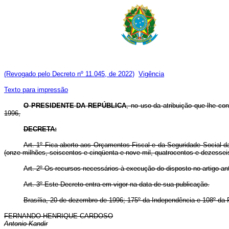
(Revogado pelo Decreto nº 11.045, de 2022)
Vigência
Texto para impressão
O PRESIDENTE DA REPÚBLICA
, no uso da atribuição que lhe conf
1996,
DECRETA:
Art. 1º Fica aberto aos Orçamentos Fiscal e da Seguridade Social d
(onze milhões, seiscentos e cinqüenta e nove mil, quatrocentos e dezessei
Art. 2º Os recursos necessários à execução do disposto no artigo an
Art. 3º Este Decreto entra em vigor na data de sua publicação.
Brasília, 20 de dezembro de 1996; 175º da Independência e 108º da 
FERNANDO HENRIQUE CARDOSO
Antonio Kandir