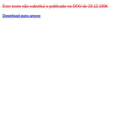
Este texto não substitui o publicado no DOU de 23.12.1996
Download para anexo