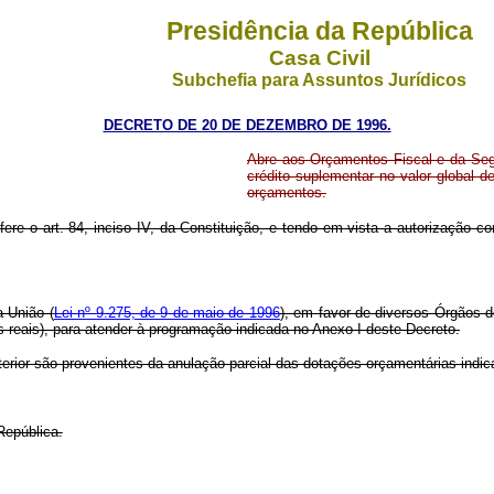
Presidência da República
Casa Civil
Subchefia para Assuntos Jurídicos
DECRETO DE 20 DE DEZEMBRO DE 1996.
Abre aos Orçamentos Fiscal e da Segu
crédito suplementar no valor global 
orçamentos.
ere o art. 84, inciso IV, da Constituição, e tendo em vista a autorização cont
a União (
Lei nº 9.275, de 9 de maio de 1996
), em favor de diversos Órgãos d
s reais), para atender à programação indicada no Anexo I deste Decreto.
terior são provenientes da anulação parcial das dotações orçamentárias indi
República.