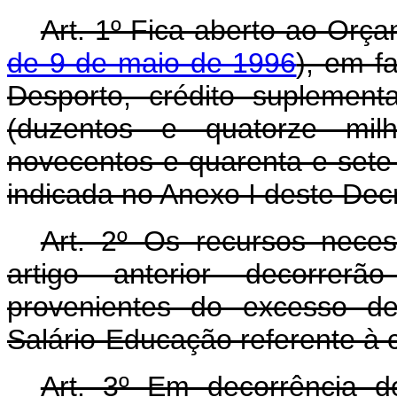
Art. 1º Fica aberto ao Orça
de 9 de maio de 1996
), em f
Desporto, crédito suplemen
(duzentos e quatorze milh
novecentos e quarenta e sete
indicada no Anexo I deste Dec
Art. 2º Os recursos nece
artigo anterior decorrer
provenientes do excesso de
Salário-Educação referente à c
Art. 3º Em decorrência do