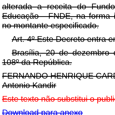
alterada a receita do Fund
Educação - FNDE, na forma i
no montante especificado.
Art. 4º Este Decreto entra 
Brasília, 20 de dezembro
108º da República.
FERNANDO HENRIQUE CA
Antonio Kandir
Este texto não substitui o pu
Download para anexo