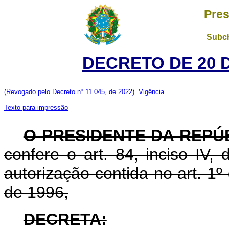
Pres
Subch
DECRETO DE 20 
(Revogado pelo Decreto nº 11.045, de 2022)
Vigência
Texto para impressão
O PRESIDENTE DA REPÚ
confere o art. 84, inciso IV,
autorização contida no art. 1
de 1996,
DECRETA: