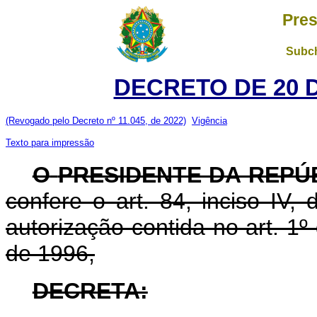
Pres
Subch
DECRETO DE 20 
(Revogado pelo Decreto nº 11.045, de 2022)
Vigência
Texto para impressão
O
PRESIDENTE DA REPÚ
confere o art. 84, inciso IV,
autorização contida no art. 1
de 1996,
DECRETA: