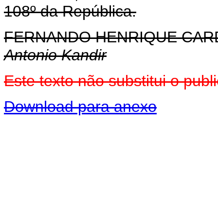
108º da República.
FERNANDO HENRIQUE CA
Antonio Kandir
Este texto não substitui o pu
Download para anexo