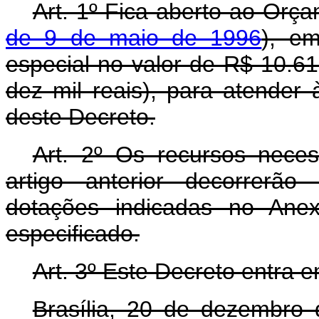
Art. 1º Fica aberto ao Orça
de 9 de maio de 1996
), em
especial no valor de R$ 10.61
dez mil reais), para atender
deste Decreto.
Art. 2º Os recursos nece
artigo anterior decorrerão
dotações indicadas no Anex
especificado.
Art. 3º Este Decreto entra 
Brasília, 20 de dezembro