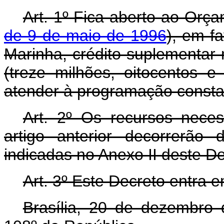
Art. 1º Fica aberto ao Orça
de 9 de maio de 1996
), em f
Marinha, crédito suplementar 
(treze milhões, oitocentos e
atender à programação consta
Art. 2º Os recursos nece
artigo anterior decorrerão
indicadas no Anexo II deste De
Art. 3º Este Decreto entra 
Brasília, 20 de dezembro