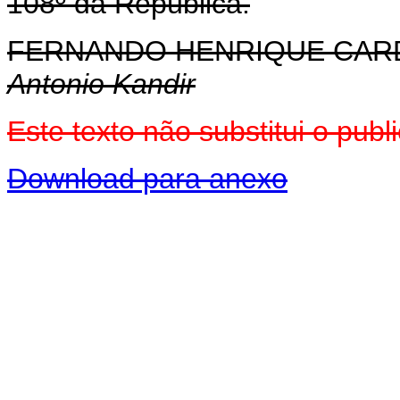
108º da República.
FERNANDO HENRIQUE CA
Antonio Kandir
Este texto não substitui o pu
Download para anexo