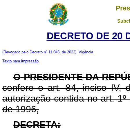
Pres
Subch
DECRETO DE 20 
(Revogado pelo Decreto nº 11.045, de 2022)
Vigência
Texto para impressão
O
PRESIDENTE DA REPÚ
confere o art. 84, inciso IV,
autorização contida no art. 1
de 1996,
DECRETA: