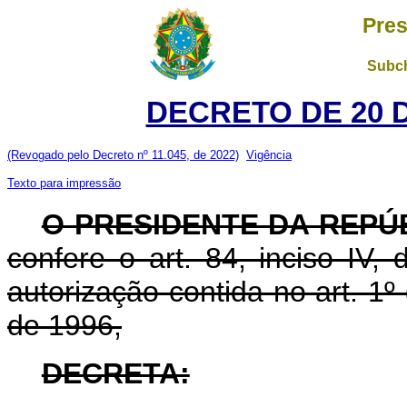
Pres
Subch
DECRETO DE 20 
(Revogado pelo Decreto nº 11.045, de 2022)
Vigência
Texto para impressão
O PRESIDENTE DA REPÚ
confere o art. 84, inciso IV,
autorização contida no art. 1
de 1996,
DECRETA: