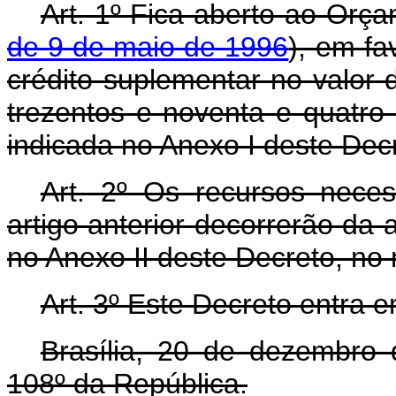
Art. 1º Fica aberto ao Orça
de 9 de maio de 1996
), em fa
crédito suplementar no valor 
trezentos e noventa e quatro
indicada no Anexo I deste Dec
Art. 2º Os recursos nece
artigo anterior decorrerão da 
no Anexo II deste Decreto, no
Art. 3º Este Decreto entra 
Brasília, 20 de dezembro
108º da República.