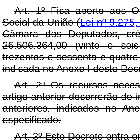
Art. 1º Fica aberto aos 
Social da União (
Lei nº 9.275
Câmara dos Deputados, cré
26.506.364,00 (vinte e sei
trezentos e sessenta e quatro
indicada no Anexo I deste Dec
Art. 2º Os recursos nece
artigo anterior decorrerão de 
anteriores, indicados no An
especificado.
Art. 3º Este Decreto entra 