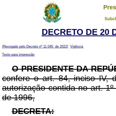
Pres
Subch
DECRETO DE 20 
(Revogado pelo Decreto nº 11.045, de 2022)
Vigência
Texto para impressão
O
PRESIDENTE DA REPÚ
confere o art. 84, inciso IV,
autorização contida no art. 1
de 1996,
DECRETA: