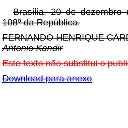
Brasília, 20 de dezembro
108º da República.
FERNANDO HENRIQUE CA
Antonio Kandir
Este texto não substitui o pu
Download para anexo