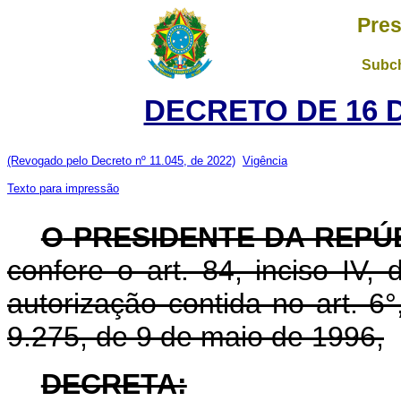
Pres
Subch
DECRETO DE 16 
(Revogado pelo Decreto nº 11.045, de 2022)
Vigência
Texto para impressão
O
PRESIDENTE DA REPÚ
confere o art. 84, inciso IV,
autorização contida no art. 6°,
9.275, de 9 de maio de 1996,
DECRETA: