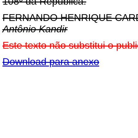
108º da República.
FERNANDO HENRIQUE CA
Antônio Kandir
Este texto não substitui o pu
Download para anexo