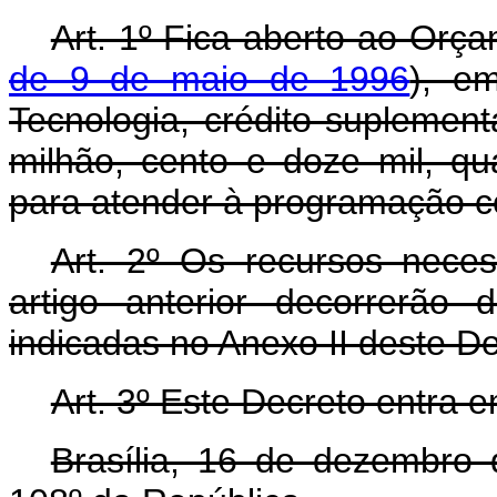
Art. 1º Fica aberto ao Orça
de 9 de maio de 1996
), e
Tecnologia, crédito suplemen
milhão, cento e doze mil, qu
para atender à programação co
Art. 2º Os recursos nece
artigo anterior decorrerão
indicadas no Anexo II deste D
Art. 3º Este Decreto entra 
Brasília, 16 de dezembro