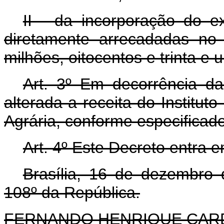
II - da incorporação do e
diretamente arrecadadas no 
milhões, oitocentos e trinta e u
Art. 3º Em decorrência da 
alterada a receita do Institu
Agrária, conforme especificado
Art. 4º Este Decreto entra 
Brasília, 16 de dezembro
108º da República.
FERNANDO HENRIQUE CA