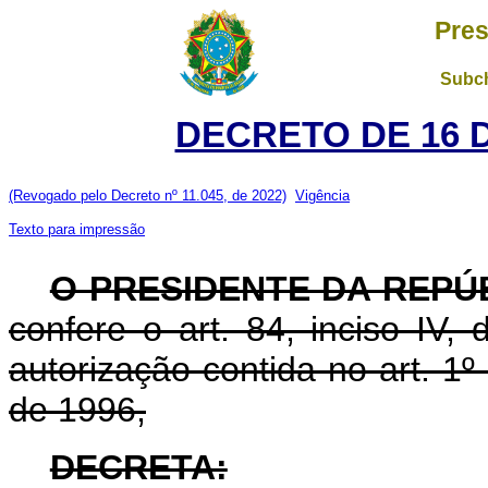
Pres
Subch
DECRETO DE 16 
(Revogado pelo Decreto nº 11.045, de 2022)
Vigência
Texto para impressão
O PRESIDENTE DA REPÚ
confere o art. 84, inciso IV,
autorização contida no art. 1
de 1996,
DECRETA: