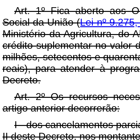
Art. 1º Fica aberto aos 
Social da União (
Lei nº 9.275
Ministério da Agricultura, do
crédito suplementar no valor 
milhões, setecentos e quarenta 
reais), para atender à prog
Decreto.
Art. 2º Os recursos nece
artigo anterior decorrerão:
I - dos cancelamentos parc
II deste Decreto, nos montante