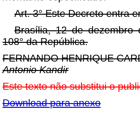
Art. 3° Este Decreto entra 
Brasília, 12 de dezembro
108° da República.
FERNANDO HENRIQUE CA
Antonio Kandir
Este texto não substitui o pu
Download para anexo