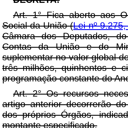
Art. 1° Fica aberto aos 
Social da União (
Lei nº 9.275
Câmara dos Deputados, do 
Contas da União e do Minis
suplementar no valor global de
três milhões, quinhentos e c
programação constante do Ane
Art. 2° Os recursos nece
artigo anterior decorrerão d
dos próprios Órgãos, indica
montante especificado.