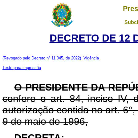
Pres
Subch
DECRETO DE 12 
(Revogado pelo Decreto nº 11.045, de 2022)
Vigência
Texto para impressão
O PRESIDENTE DA REPÚ
confere o art. 84, inciso IV,
autorização contida no art. 6°, 
9 de maio de 1996,
DECRETA: