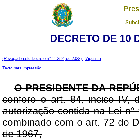
Pres
Subch
DECRETO DE 10 
(Revogado pelo Decreto nº 11.252, de 2022)
Vigência
Texto para impressão
O
PRESIDENTE DA REPÚ
confere o art. 84, inciso IV,
autorização contida na Lei n
combinado com o art. 72 do De
de 1967,