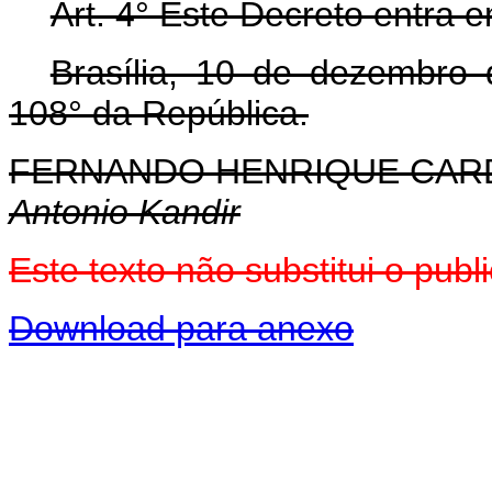
Art. 4° Este Decreto entra 
Brasília, 10 de dezembro
108° da República.
FERNANDO HENRIQUE CA
Antonio Kandir
Este texto não substitui o pu
Download para anexo