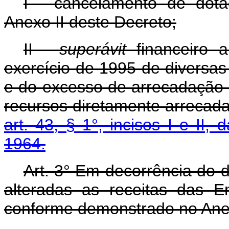
I - cancelamento de dota
Anexo II deste Decreto;
II -
superávit
financeiro a
exercício de 1995 de diversas
e do excesso de arrecadação 
recursos diretamente arrecada
art. 43, § 1°, incisos I e II
1964.
Art. 3° Em decorrência do d
alteradas as receitas das En
conforme demonstrado no Anex