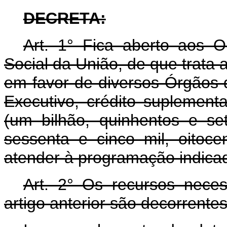
DECRETA:
Art. 1° Fica aberto aos 
Social da União, de que trata 
em favor de diversos Órgãos d
Executivo, crédito suplement
(um bilhão, quinhentos e se
sessenta e cinco mil, oitoce
atender à programação indicad
Art. 2° Os recursos nece
artigo anterior são decorrentes