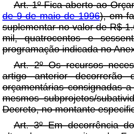
Art. 1º Fica aberto ao Orça
de 9 de maio de 1996
), em fa
suplementar no valor de R$ 1.
mil, quatrocentos e sessen
programação indicada no Anex
Art. 2º Os recursos nece
artigo anterior decorrerão
orçamentárias consignadas a
mesmos subprojetos/subativi
Decreto, no montante especifi
Art. 3º Em decorrência do