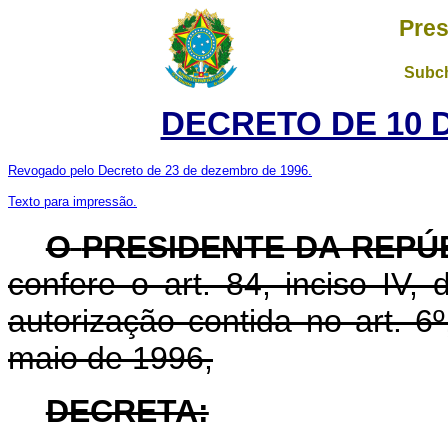
Pres
Subch
DECRETO DE 10 
Revogado pelo Decreto de 23 de dezembro de 1996.
Texto para impressão.
O
PRESIDENTE DA REPÚ
confere o art. 84, inciso IV,
autorização contida no art. 6º
maio de 1996,
DECRETA: