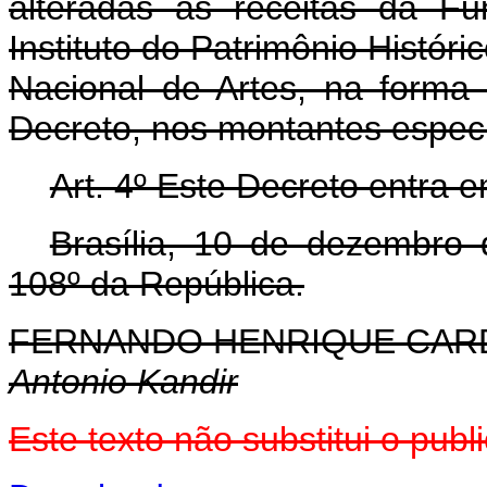
alteradas as receitas da F
Instituto do Patrimônio Históri
Nacional de Artes, na forma 
Decreto, nos montantes especi
Art. 4º Este Decreto entra 
Brasília, 10 de dezembro
108º da República.
FERNANDO HENRIQUE CA
Antonio Kandir
Este texto não substitui o pu