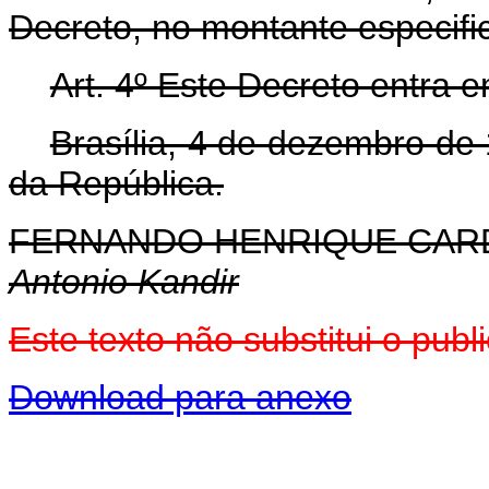
Decreto, no montante especifi
Art. 4º Este Decreto entra 
Brasília, 4 de dezembro de
da República.
FERNANDO HENRIQUE CA
Antonio Kandir
Este texto não substitui o pu
Download para anexo