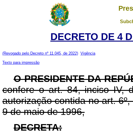
Pres
Subch
DECRETO DE 4 D
(Revogado pelo Decreto nº 11.045, de 2022)
Vigência
Texto para impressão
O PRESIDENTE DA REPÚ
confere o art. 84, inciso IV,
autorização contida no art. 6º, 
9 de maio de 1996,
DECRETA: