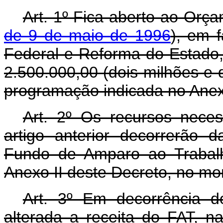
Art. 1º Fica aberto ao Orça
de 9 de maio de 1996
), em f
Federal e Reforma do Estado,
2.500.000,00 (dois milhões e q
programação indicada no Anex
Art. 2º Os recursos nece
artigo anterior decorrerão 
Fundo de Amparo ao Trabalh
Anexo II deste Decreto, no mo
Art. 3º Em decorrência do
alterada a receita do FAT, n