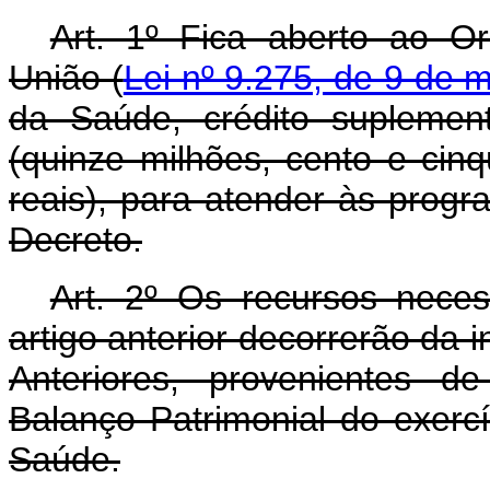
Art. 1º Fica aberto ao O
União (
Lei nº 9.275, de 9 de 
da Saúde, crédito suplemen
(quinze milhões, cento e cinq
reais), para atender às prog
Decreto.
Art. 2º Os recursos nece
artigo anterior decorrerão da 
Anteriores, provenientes d
Balanço Patrimonial do exerc
Saúde.