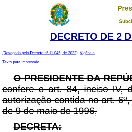
Pres
Subch
DECRETO DE 2 D
(Revogado pelo Decreto nº 11.045, de 2022)
Vigência
Texto para impressão
O PRESIDENTE DA REPÚ
confere o art. 84, inciso IV,
autorização contida no art. 6º, 
de 9 de maio de 1996,
DECRETA: