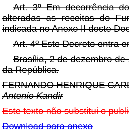
Art. 3º Em decorrência do
alteradas as receitas do F
indicada no Anexo II deste De
Art. 4º Este Decreto entra 
Brasília, 2 de dezembro de
da República.
FERNANDO HENRIQUE CA
Antonio Kandir
Este texto não substitui o pu
Download para anexo