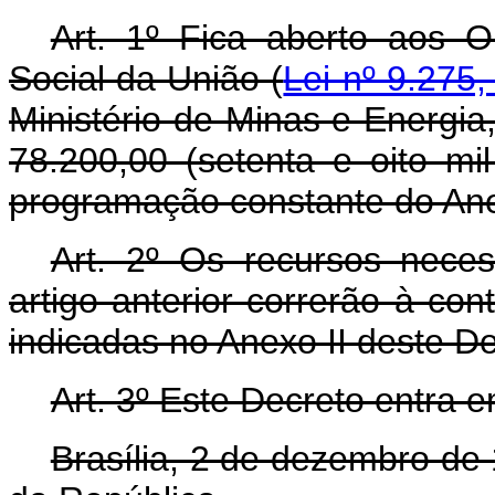
Art. 1º Fica aberto aos 
Social da União (
Lei nº 9.275
Ministério de Minas e Energia
78.200,00 (setenta e oito mi
programação constante do Ane
Art. 2º Os recursos nece
artigo anterior correrão à co
indicadas no Anexo II deste D
Art. 3º Este Decreto entra 
Brasília, 2 de dezembro de