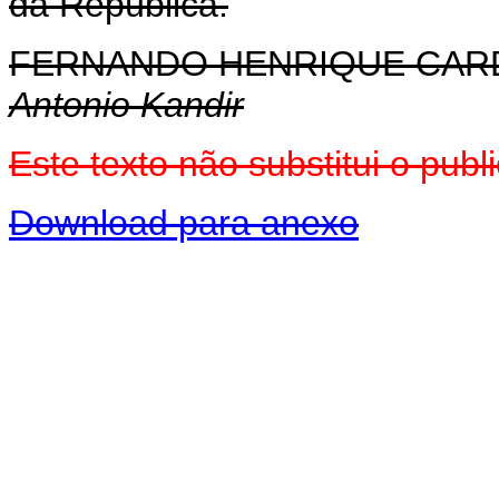
da República.
FERNANDO HENRIQUE CA
Antonio Kandir
Este texto não substitui o pu
Download para anexo