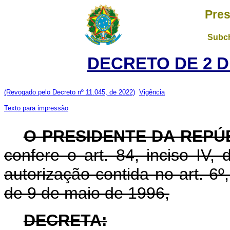
Pres
Subch
DECRETO DE 2 D
(Revogado pelo Decreto nº 11.045, de 2022)
Vigência
Texto para impressão
O PRESIDENTE DA REPÚ
confere o art. 84, inciso IV,
autorização contida no art. 6º, 
de 9 de maio de 1996,
DECRETA: