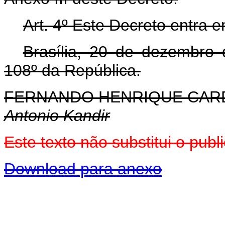
Art. 4º Este Decreto entra 
Brasília, 20 de dezembro
108º da República.
FERNANDO HENRIQUE CA
Antonio Kandir
Este texto não substitui o pu
Download para anexo