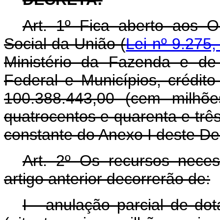
Art. 1º Fica aberto aos 
Social da União (
Lei nº 9.275
Ministério da Fazenda e de 
Federal e Municípios, crédit
100.388.443,00 (cem milhões
quatrocentos e quarenta e trê
constante do Anexo I deste De
Art. 2º Os recursos nece
artigo anterior decorrerão de:
I - anulação parcial de do