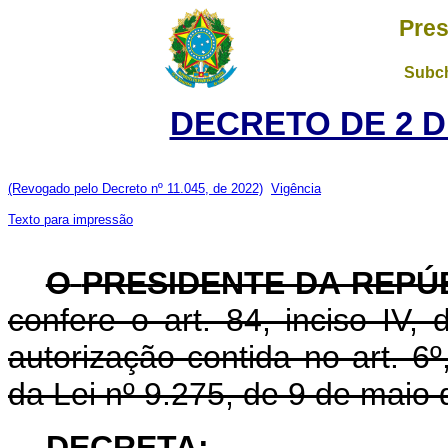
Pres
Subch
DECRETO DE 2 D
(Revogado pelo Decreto nº 11.045, de 2022)
Vigência
Texto para impressão
O
PRESIDENTE DA REPÚ
confere o art. 84, inciso IV,
autorização contida no art. 6º
da Lei nº 9.275, de 9 de maio 
DECRETA: