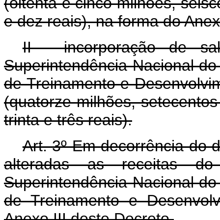
(oitenta e cinco milhões, seisc
e dez reais), na forma do Anex
II - incorporação de sa
Superintendência Nacional do
de Treinamento e Desenvolvim
(quatorze milhões, setecentos
trinta e três reais).
Art. 3º Em decorrência do d
alteradas as receitas d
Superintendência Nacional do
de Treinamento e Desenvolv
Anexo III deste Decreto.