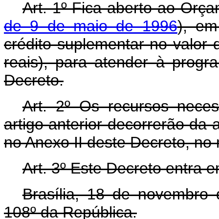
Art. 1º Fica aberto ao Orça
de 9 de maio de 1996
), em
crédito suplementar no valor 
reais), para atender à prog
Decreto.
Art. 2º Os recursos nece
artigo anterior decorrerão da 
no Anexo II deste Decreto, no
Art. 3º Este Decreto entra 
Brasília, 18 de novembro
108º da República.