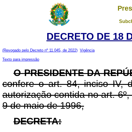
Pres
Subch
DECRETO DE 18 
(Revogado pelo Decreto nº 11.045, de 2022)
Vigência
Texto para impressão
O
PRESIDENTE DA REPÚ
confere o art. 84, inciso IV,
autorização contida no art. 6º, 
9 de maio de 1996,
DECRETA: