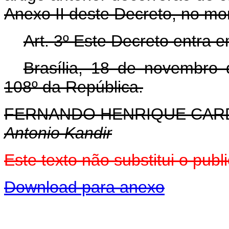
Anexo II deste Decreto, no mo
Art. 3º Este Decreto entra 
Brasília, 18 de novembro
108º da República.
FERNANDO HENRIQUE CA
Antonio Kandir
Este texto não substitui o pu
Download para anexo