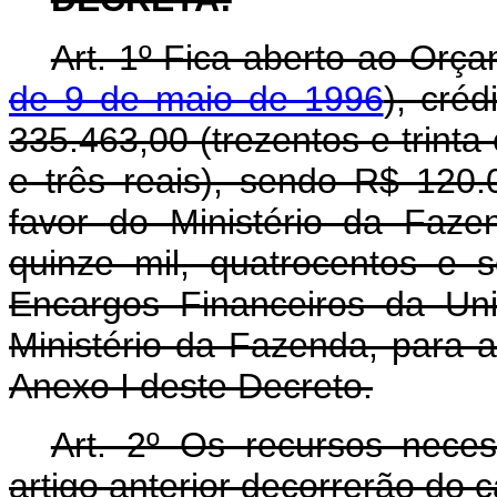
Art. 1º Fica aberto ao Orça
de 9 de maio de 1996
), cré
335.463,00 (trezentos e trinta
e três reais), sendo R$ 120.
favor do Ministério da Faz
quinze mil, quatrocentos e 
Encargos Financeiros da Un
Ministério da Fazenda, para 
Anexo I deste Decreto.
Art. 2º Os recursos nece
artigo anterior decorrerão do