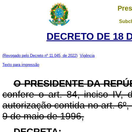
Pres
Subch
DECRETO DE 18 
(Revogado pelo Decreto nº 11.045, de 2022)
Vigência
Texto para impressão
O PRESIDENTE DA REPÚ
confere o art. 84, inciso IV,
autorização contida no art. 6º, 
9 de maio de 1996,
DECRETA: