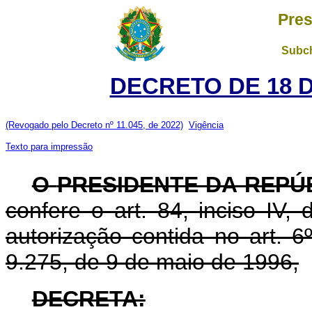
Pres
Subch
DECRETO DE 18 
(Revogado pelo Decreto nº 11.045, de 2022)
Vigência
Texto para impressão
O
PRESIDENTE DA REPÚ
confere o art. 84, inciso IV,
autorização contida no art. 6º
9.275, de 9 de maio de 1996,
DECRETA: