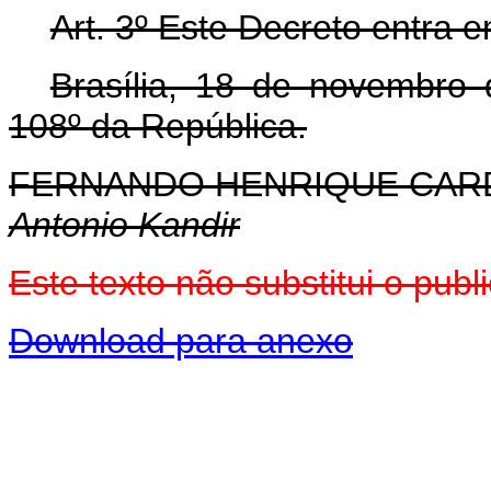
Art. 3º Este Decreto entra 
Brasília, 18 de novembro
108º da República.
FERNANDO HENRIQUE CA
Antonio Kandir
Este texto não substitui o pu
Download para anexo