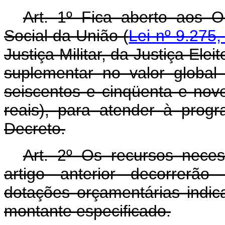
Art. 1º Fica aberto aos 
Social da União (
Lei nº 9.275
Justiça Militar, da Justiça Elei
suplementar no valor global
seiscentos e cinqüenta e nove
reais), para atender à prog
Decreto.
Art. 2º Os recursos nece
artigo anterior decorrerão
dotações orçamentárias indic
montante especificado.