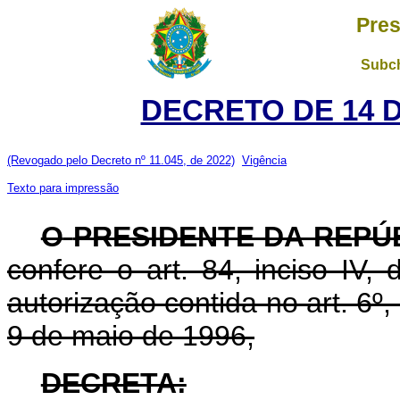
Pres
Subch
DECRETO DE 14 
(Revogado pelo Decreto nº 11.045, de 2022)
Vigência
Texto para impressão
O
PRESIDENTE DA REPÚ
confere o art. 84, inciso IV,
autorização contida no art. 6º, 
9 de maio de 1996,
DECRETA: