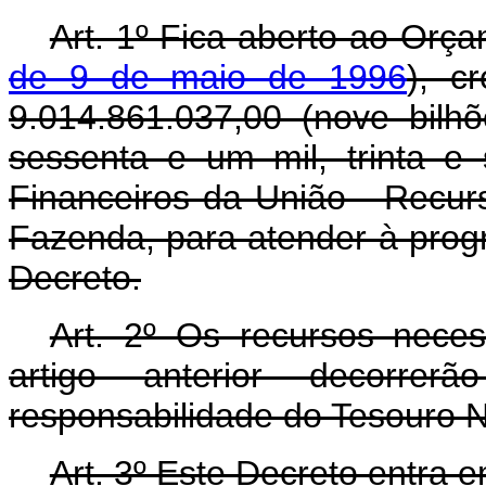
Art. 1º Fica aberto ao Orça
de 9 de maio de 1996
), c
9.014.861.037,00 (nove bilhõ
sessenta e um mil, trinta e
Financeiros da União - Recur
Fazenda, para atender à prog
Decreto.
Art. 2º Os recursos nece
artigo anterior decorre
responsabilidade do Tesouro N
Art. 3º Este Decreto entra 