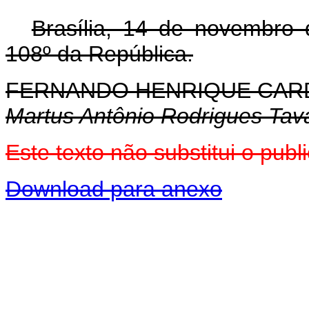
Brasília, 14 de novembro
108º da República.
FERNANDO HENRIQUE CA
Martus Antônio Rodrigues Tav
Este texto não substitui o pu
Download para anexo