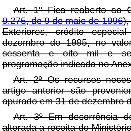
Art. 1° Fica reaberto ao 
9.275, de 9 de maio de 1996
)
Exteriores, crédito especi
dezembro de 1995, no valor
sessenta e oito mil e sei
programação indicada no Anex
Art. 2º Os recursos nece
artigo anterior são provenie
apurado em 31 de dezembro d
Art. 3º Em decorrência do
alterada a receita do Ministér