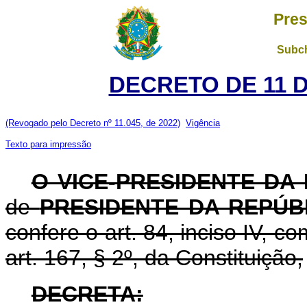
Pres
Subch
DECRETO DE 11 
(Revogado pelo Decreto nº 11.045, de 2022)
Vigência
Texto para impressão
O VICE-PRESIDENTE DA
de
PRESIDENTE DA REPÚB
confere o art. 84, inciso IV, 
art. 167, § 2º, da Constituição,
DECRETA: