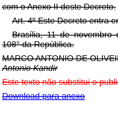
com o Anexo II deste Decreto.
Art. 4º Este Decreto entra 
Brasília, 11 de novembro
108° da República.
MARCO ANTONIO DE OLIVEI
Antonio Kandir
Este texto não substitui o pu
Download para anexo