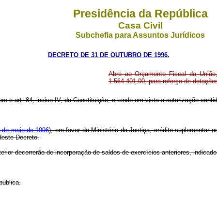
Presidência da República
Casa Civil
Subchefia para Assuntos Jurídicos
DECRETO DE 31 DE OUTUBRO DE 1996.
Abre ao Orçamento Fiscal da União, 
1.564.401,00, para reforço de dotaçõ
re o art. 84, inciso IV, da Constituição, e tendo em vista a autorização contida 
9 de maio de 1996
), em favor do Ministério da Justiça, crédito suplementar 
deste Decreto.
erior decorrerão de incorporação de saldos de exercícios anteriores, indicad
pública.