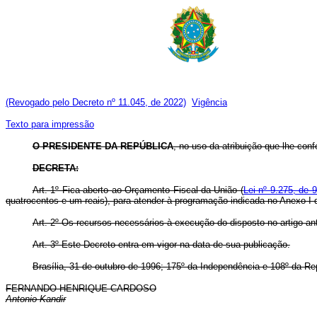
(Revogado pelo Decreto nº 11.045, de 2022)
Vigência
Texto para impressão
O PRESIDENTE DA REPÚBLICA
, no uso da atribuição que lhe confe
DECRETA:
Art. 1º Fica aberto ao Orçamento Fiscal da União (
Lei nº 9.275, de 
quatrocentos e um reais), para atender à programação indicada no Anexo I 
Art. 2º Os recursos necessários à execução do disposto no artigo ant
Art. 3º Este Decreto entra em vigor na data de sua publicação.
Brasília, 31 de outubro de 1996; 175º da Independência e 108º da Re
FERNANDO HENRIQUE CARDOSO
Antonio Kandir