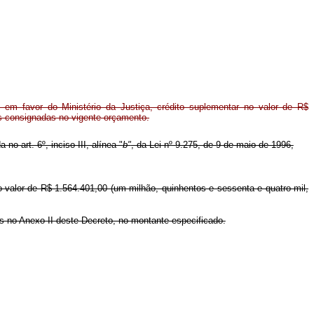
em favor do Ministério da Justiça, crédito suplementar no valor de R$
es consignadas no vigente orçamento.
no art. 6º, inciso III, alínea "
b"
, da Lei nº 9.275, de 9 de maio de 1996,
no valor de R$ 1.564.401,00 (um milhão, quinhentos e sessenta e quatro mil,
os no Anexo II deste Decreto, no montante especificado.