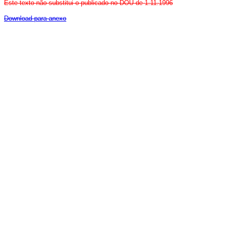
Este texto não substitui o publicado no DOU de 1.11.1996
Download para anexo