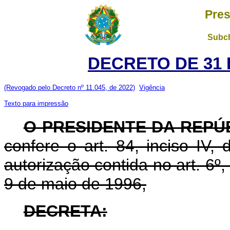
Pres
Subch
DECRETO DE 31 
(Revogado pelo Decreto nº 11.045, de 2022)
Vigência
Texto para impressão
O PRESIDENTE DA REPÚ
confere o art. 84, inciso IV,
autorização contida no art. 6º, 
9 de maio de 1996,
DECRETA: