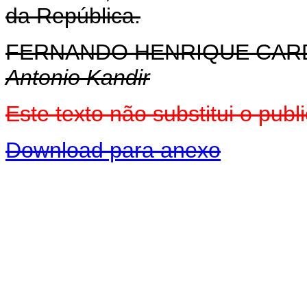
da República.
FERNANDO HENRIQUE CA
Antonio Kandir
Este texto não substitui o pu
Download para anexo