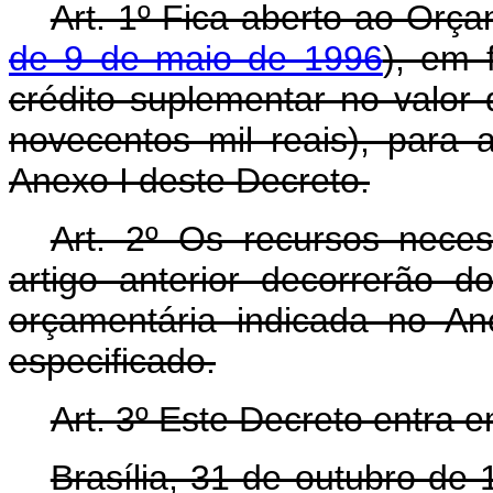
Art. 1º Fica aberto ao Orça
de 9 de maio de 1996
), em 
crédito suplementar no valor
novecentos mil reais), para
Anexo I deste Decreto.
Art. 2º Os recursos nece
artigo anterior decorrerão 
orçamentária indicada no An
especificado.
Art. 3º Este Decreto entra 
Brasília, 31 de outubro de