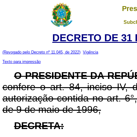
Pres
Subch
DECRETO DE 31 
(Revogado pelo Decreto nº 11.045, de 2022)
Vigência
Texto para impressão
O PRESIDENTE DA REPÚ
confere o art. 84, inciso IV,
autorização contida no art. 6°,
de 9 de maio de 1996,
DECRETA: