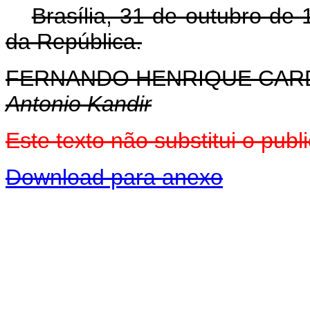
Brasília, 31 de outubro de
da República.
FERNANDO HENRIQUE CA
Antonio Kandir
Este texto não substitui o pu
Download para anexo