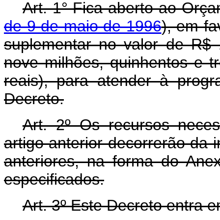
Art. 1° Fica aberto ao Orça
de 9 de maio de 1996
), em fa
suplementar no valor de R$ 
nove milhões, quinhentos e tr
reais), para atender à prog
Decreto.
Art. 2º Os recursos nece
artigo anterior decorrerão da 
anteriores, na forma do Ane
especificados.
Art. 3º Este Decreto entra 