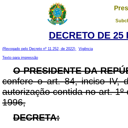
Pres
Subch
DECRETO DE 25 
(Revogado pelo Decreto nº 11.252, de 2022)
Vigência
Texto para impressão
O PRESIDENTE DA REPÚ
confere o art. 84, inciso IV,
autorização contida no art. 1º
1996,
DECRETA: