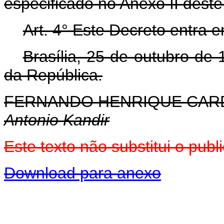
especificado no Anexo II deste
Art. 4° Este Decreto entra 
Brasília, 25 de outubro de
da República.
FERNANDO HENRIQUE CA
Antonio Kandir
Este texto não substitui o pu
Download para anexo