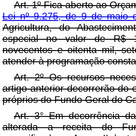
Art. 1º Fica aberto ao Orça
Lei nº 9.275, de 9 de maio 
Agricultura, do Abastecime
especial no valor de R$ 1
novecentos e oitenta mil, set
atender à programação consta
Art. 2º Os recursos nece
artigo anterior decorrerão do
próprios do Fundo Geral do C
Art. 3° Em decorrência da 
alterada a receita do F