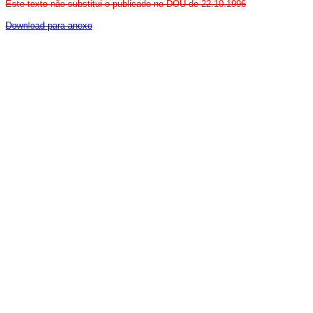
Este texto não substitui o publicado no DOU de 22.10.1996
Download para anexo