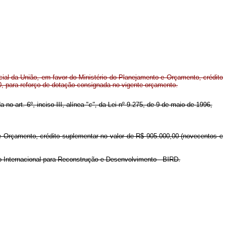
al da União, em favor do Ministério do Planejamento e Orçamento, crédito
, para reforço de dotação consignada no vigente orçamento.
no art. 6º, inciso III, alínea "
c"
, da Lei nº 9.275, de 9 de maio de 1996,
 e Orçamento, crédito suplementar no valor de R$ 905.000,00 (novecentos e
co Internacional para Reconstrução e Desenvolvimento - BIRD.