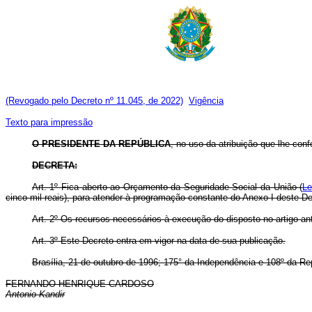
(Revogado pelo Decreto nº 11.045, de 2022)
Vigência
Texto para impressão
O PRESIDENTE DA REPÚBLICA
, no uso da atribuição que lhe confe
DECRETA:
Art. 1º Fica aberto ao Orçamento da Seguridade Social da União (
Le
cinco mil reais), para atender à programação constante do Anexo I deste De
Art. 2º Os recursos necessários à execução do disposto no artigo an
Art. 3º Este Decreto entra em vigor na data de sua publicação.
Brasília, 21 de outubro de 1996; 175° da Independência e 108º da Re
FERNANDO HENRIQUE CARDOSO
Antonio Kandir