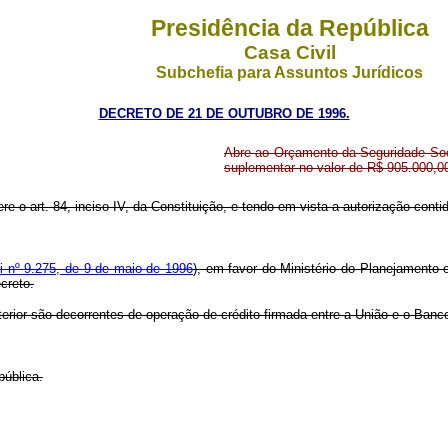
Presidência da República
Casa Civil
Subchefia para Assuntos Jurídicos
DECRETO DE 21 DE OUTUBRO DE 1996.
Abre ao Orçamento da Seguridade Soci
suplementar no valor de R$ 905.000,00
re o art. 84, inciso IV, da Constituição, e tendo em vista a autorização contida 
i nº 9.275, de 9 de maio de 1996
), em favor do Ministério do Planejamento
creto.
terior são decorrentes de operação de crédito firmada entre a União e o Ban
pública.