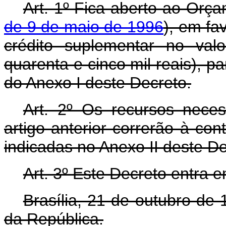
Art. 1º Fica aberto ao Orça
de 9 de maio de 1996
), em fa
crédito suplementar no val
quarenta e cinco mil reais), 
do Anexo I deste Decreto.
Art. 2º Os recursos nece
artigo anterior correrão à co
indicadas no Anexo II deste D
Art. 3º Este Decreto entra 
Brasília, 21 de outubro de
da República.