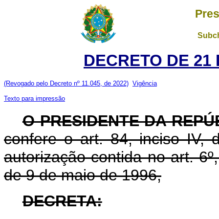
Pres
Subch
DECRETO DE 21 
(Revogado pelo Decreto nº 11.045, de 2022)
Vigência
Texto para impressão
O PRESIDENTE DA REPÚ
confere o art. 84, inciso IV,
autorização contida no art. 6º, 
de 9 de maio de 1996,
DECRETA: