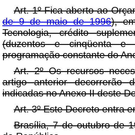
Art. 1º Fica aberto ao Orça
de 9 de maio de 1996
), e
Tecnologia, crédito suplem
(duzentos e cinqüenta e 
programação constante do Ane
Art. 2º Os recursos nece
artigo anterior decorrerão
indicadas no Anexo II deste D
Art. 3º Este Decreto entra 
Brasília, 7 de outubro de 