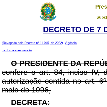
Pres
Subch
DECRETO DE 7 
(Revogado pelo Decreto nº 11.045, de 2022)
Vigência
Texto para impressão
O PRESIDENTE DA REPÚ
confere o art. 84, inciso IV,
autorização contida no art. 6º
maio de 1996,
DECRETA: