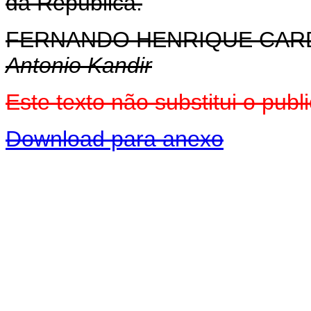
da República.
FERNANDO HENRIQUE CA
Antonio Kandir
Este texto não substitui o pu
Download para anexo