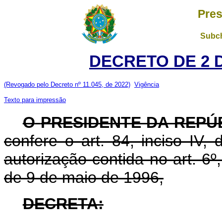
Pres
Subch
DECRETO DE 2 
(Revogado pelo Decreto nº 11.045, de 2022)
Vigência
Texto para impressão
O
PRESIDENTE DA REPÚ
confere o art. 84, inciso IV,
autorização contida no art. 6º,
de 9 de maio de 1996,
DECRETA: