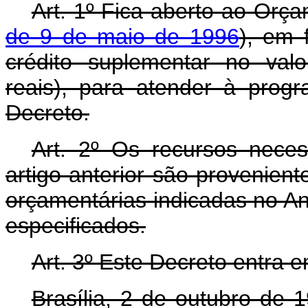
Art. 1º Fica aberto ao Orça
de 9 de maio de 1996
), em 
crédito suplementar no val
reais), para atender à prog
Decreto.
Art. 2º Os recursos nece
artigo anterior são provenien
orçamentárias indicadas no An
especificados.
Art. 3º Este Decreto entra 
Brasília, 2 de outubro de 