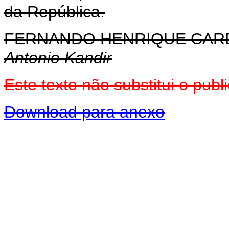
da República.
FERNANDO HENRIQUE CA
Antonio Kandir
Este texto não substitui o pu
Download para anexo