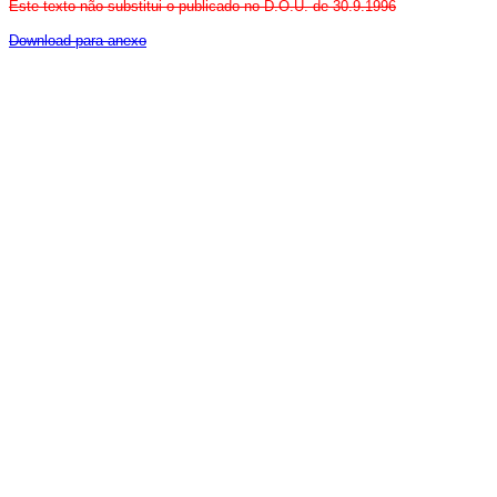
Este texto não substitui o publicado no D.O.U. de 30.9.1996
Download para anexo