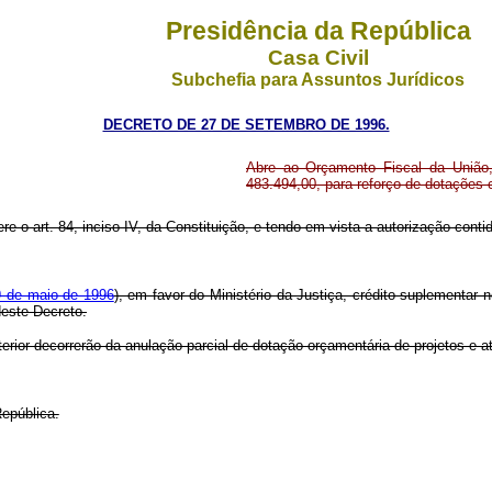
Presidência da República
Casa Civil
Subchefia para Assuntos Jurídicos
DECRETO DE 27 DE SETEMBRO DE 1996.
Abre ao Orçamento Fiscal da União, 
483.494,00, para reforço de dotações
re o art. 84, inciso IV, da Constituição, e tendo em vista a autorização contida
 9 de maio de 1996
), em favor do Ministério da Justiça, crédito suplementar 
deste Decreto.
erior decorrerão da anulação parcial de dotação orçamentária de projetos e a
epública.