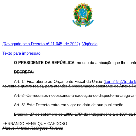
(Revogado pelo Decreto nº 11.045, de 2022)
Vigência
Texto para impressão
O PRESIDENTE DA REPÚBLICA
, no uso da atribuição que lhe confe
DECRETA:
Art. 1º Fica aberto ao Orçamento Fiscal da União (
Lei n° 9.275, de
noventa e quatro reais), para atender à programação constante do Anexo I 
Art. 2° Os recursos necessários à execução do disposto no artigo ant
Art. 3° Este Decreto entra em vigor na data de sua publicação.
Brasília, 27 de setembro de 1996; 175° da Independência e 108° da R
FERNANDO HENRIQUE CARDOSO
Martus Antonio Rodrigues Tavares