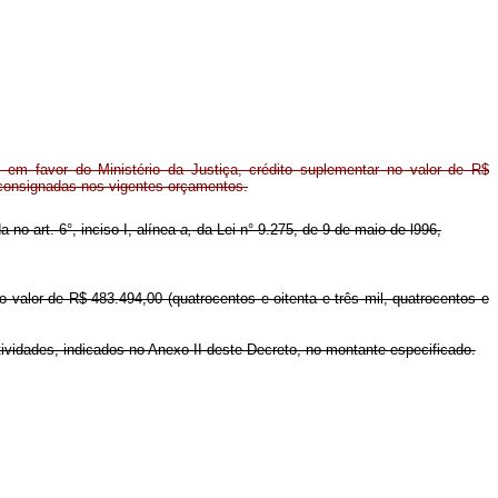
em favor do Ministério da Justiça, crédito suplementar no valor de R$
 consignadas nos vigentes orçamentos.
 no art. 6°, inciso I, alínea
a,
da Lei n° 9.275, de 9 de maio de l996,
no valor de R$ 483.494,00 (quatrocentos e oitenta e três mil, quatrocentos e
tividades, indicados no Anexo II deste Decreto, no montante especificado.