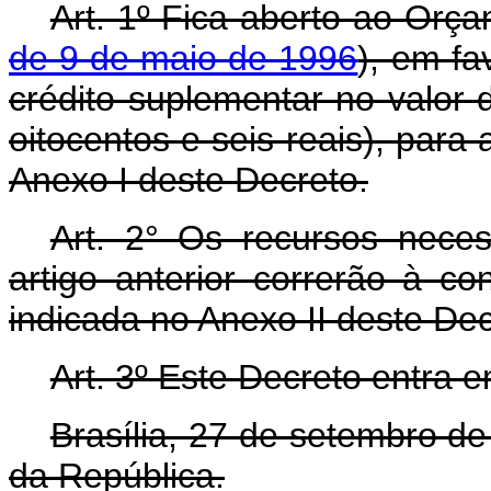
Art. 1º Fica aberto ao Orça
de 9 de maio de 1996
), em fa
crédito suplementar no valor 
oitocentos e seis reais), par
Anexo I deste Decreto.
Art. 2° Os recursos nece
artigo anterior correrão à c
indicada no Anexo II deste De
Art. 3º Este Decreto entra 
Brasília, 27 de setembro d
da República.