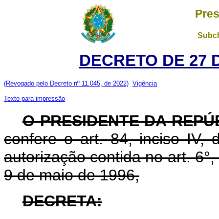
Pres
Subch
DECRETO DE 27 
(Revogado pelo Decreto nº 11.045, de 2022)
Vigência
Texto para impressão
O PRESIDENTE DA REPÚ
confere o art. 84, inciso IV,
autorização contida no art. 6°, 
9 de maio de 1996,
DECRETA: