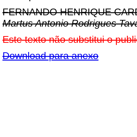
FERNANDO HENRIQUE CA
Martus Antonio Rodrigues Tav
Este texto não substitui o pu
Download para anexo