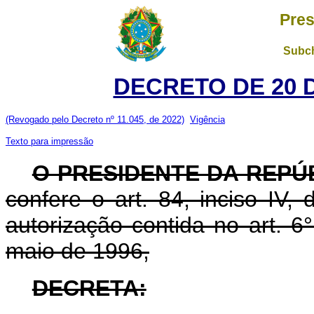
Pres
Subch
DECRETO DE 20 
(Revogado pelo Decreto nº 11.045, de 2022)
Vigência
Texto para impressão
O PRESIDENTE DA REPÚ
confere o art. 84, inciso IV,
autorização contida no art. 6°
maio de 1996,
DECRETA: