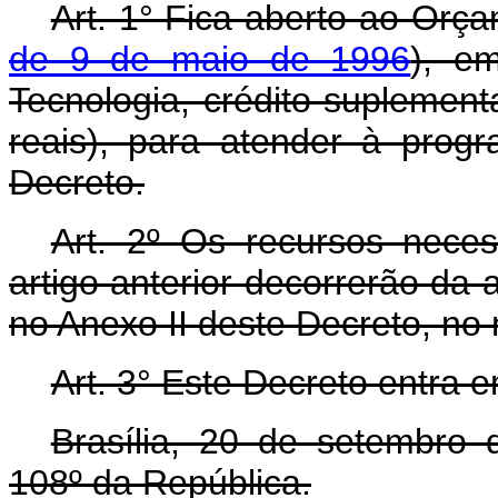
Art. 1° Fica aberto ao Orça
de 9 de maio de 1996
), e
Tecnologia, crédito suplement
reais), para atender à prog
Decreto.
Art. 2º Os recursos nece
artigo anterior decorrerão da 
no Anexo II deste Decreto, no
Art. 3° Este Decreto entra 
Brasília, 20 de setembro
108º da República.