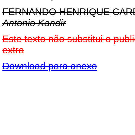
FERNANDO HENRIQUE CA
Antonio Kandir
Este texto não substitui o pu
extra
Download para anexo