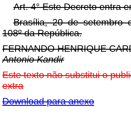
Art. 4° Este Decreto entra 
Brasília, 20 de setembro
108º da República.
FERNANDO HENRIQUE CA
Antonio Kandir
Este texto não substitui o pu
extra
Download para anexo