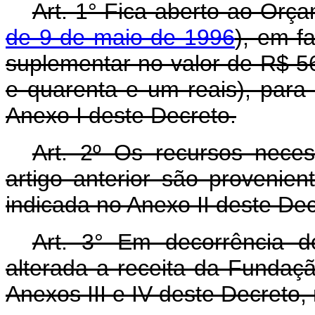
Art. 1° Fica aberto ao Orça
de 9 de maio de 1996
), em fa
suplementar no valor de R$ 56
e quarenta e um reais), para
Anexo I deste Decreto.
Art. 2º Os recursos nece
artigo anterior são provenie
indicada no Anexo II deste Dec
Art. 3° Em decorrência do
alterada a receita da Fundaçã
Anexos III e IV deste Decreto,