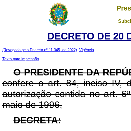
Pres
Subch
DECRETO DE 20 
(Revogado pelo Decreto nº 11.045, de 2022)
Vigência
Texto para impressão
O PRESIDENTE DA REPÚ
confere o art. 84, inciso IV,
autorização contida no art. 6º
maio de 1996,
DECRETA: