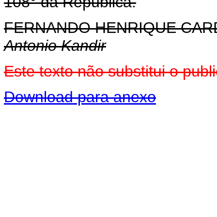
108° da República.
FERNANDO HENRIQUE CA
Antonio Kandir
Este texto não substitui o pu
Download para anexo