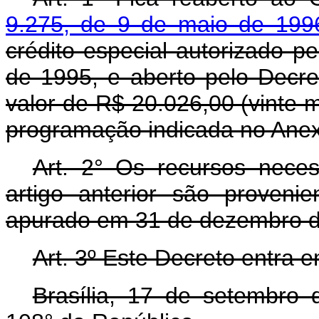
9.275, de 9 de maio de 199
crédito especial autorizado p
de 1995, e aberto pelo Decr
valor de R$ 20.026,00 (vinte mi
programação indicada no Anex
Art. 2° Os recursos nece
artigo anterior são provenie
apurado em 31 de dezembro d
Art. 3º Este Decreto entra 
Brasília, 17 de setembro