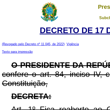
Pres
Subch
DECRETO DE 17 
(Revogado pelo Decreto nº 11.045, de 2022)
Vigência
Texto para impressão
O PRESIDENTE DA REPÚ
confere o art. 84, inciso IV,
Constituição,
DECRETA:
Art. 1º Fica reaberto ao 