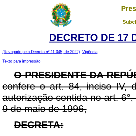
Pres
Subch
DECRETO DE 17 
(Revogado pelo Decreto nº 11.045, de 2022)
Vigência
Texto para impressão
O PRESIDENTE DA REPÚ
confere o art. 84, inciso IV,
autorização contida no art. 6°, 
9 de maio de 1996,
DECRETA: