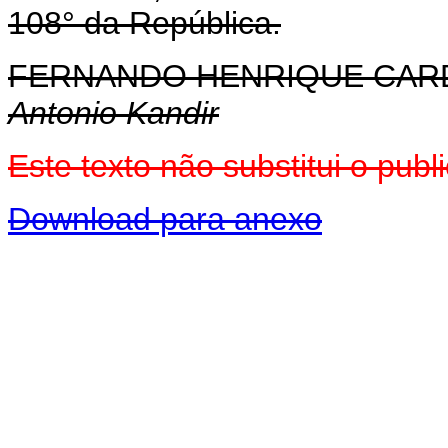
108° da República.
FERNANDO HENRIQUE CA
Antonio Kandir
Este texto não substitui o pu
Download para anexo