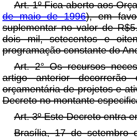
Art. 1º Fica aberto aos Orç
de maio de 1996
), em favo
suplementar no valor de R$5.
dois mil, setecentos e oite
programação constante do Ane
Art. 2° Os recursos nece
artigo anterior decorrerão
orçamentária de projetos e ati
Decreto no montante especific
Art. 3º Este Decreto entra 
Brasília, 17 de setembro