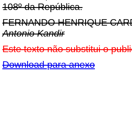
108º da República.
FERNANDO HENRIQUE CA
Antonio Kandir
Este texto não substitui o pu
Download para anexo