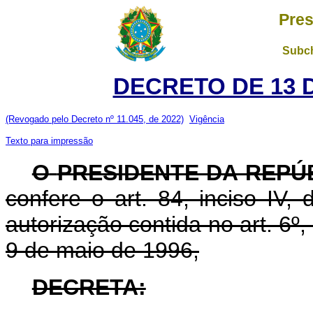
Pres
Subch
DECRETO DE 13 
(Revogado pelo Decreto nº 11.045, de 2022)
Vigência
Texto para impressão
O
PRESIDENTE DA REPÚ
confere o art. 84, inciso IV,
autorização contida no art. 6º, 
9 de maio de 1996,
DECRETA: