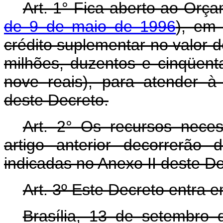
Art. 1° Fica aberto ao Orça
de 9 de maio de 1996
), em 
crédito suplementar no valor 
milhões, duzentos e cinqüenta
nove reais), para atender 
deste Decreto.
Art. 2° Os recursos nece
artigo anterior decorrerão
indicadas no Anexo II deste D
Art. 3º Este Decreto entra 
Brasília, 13 de setembro