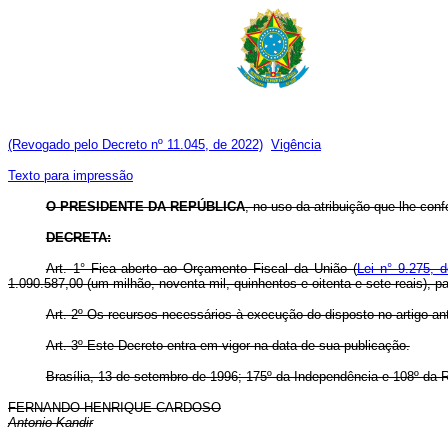
(Revogado pelo Decreto nº 11.045, de 2022)
Vigência
Texto para impressão
O PRESIDENTE DA REPÚBLICA
, no uso da atribuição que lhe confe
DECRETA:
Art. 1° Fica aberto ao Orçamento Fiscal da União (
Lei n° 9.275, 
1.090.587,00 (um milhão, noventa mil, quinhentos e oitenta e sete reais), 
Art. 2º Os recursos necessários à execução do disposto no artigo an
Art. 3º Este Decreto entra em vigor na data de sua publicação.
Brasília, 13 de setembro de 1996; 175º da Independência e 108º da R
FERNANDO HENRIQUE CARDOSO
Antonio Kandir