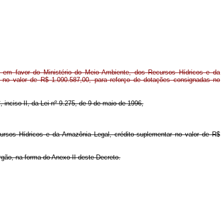
 em favor do Ministério do Meio Ambiente, dos Recursos Hídricos e da
 no valor de R$ 1.090.587,00, para reforço de dotações consignadas no
°, inciso II, da Lei nº 9.275, de 9 de maio de 1996,
ursos Hídricos e da Amazônia Legal, crédito suplementar no valor de R$
rgão, na forma do Anexo II deste Decreto.