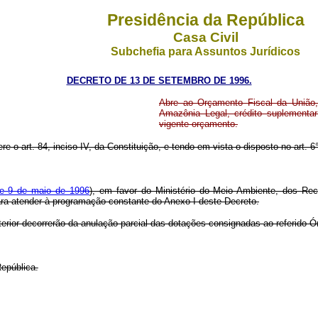
Presidência da República
Casa Civil
Subchefia para Assuntos Jurídicos
DECRETO DE 13 DE SETEMBRO DE 1996.
Abre ao Orçamento Fiscal da União,
Amazônia Legal, crédito suplementar
vigente orçamento.
re o art. 84, inciso IV, da Constituição, e tendo em vista o disposto no art. 6
de 9 de maio de 1996
), em favor do Ministério do Meio Ambiente, dos Rec
para atender à programação constante do Anexo I deste Decreto.
terior decorrerão da anulação parcial das dotações consignadas ao referido Ó
epública.