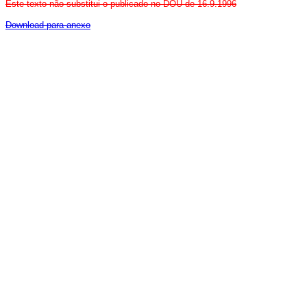
Este texto não substitui o publicado no DOU de 16.9.1996
Download para anexo